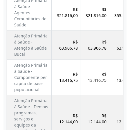
Atenção Primária
à Saúde -
R$
R$
Agentes
321.816,00
321.816,00
355.212
Comunitários de
Saúde
Atenção Primária
à Saúde -
R$
R$
Atenção à Saúde
63.906,78
63.906,78
63.906
Bucal
Atenção Primária
à Saúde -
R$
R$
Componente per
13.416,75
13.416,75
13.416
capita de base
populacional
Atenção Primária
à Saúde - Demais
programas,
R$
R$
serviços e
12.144,00
12.144,00
12.144
equipes da