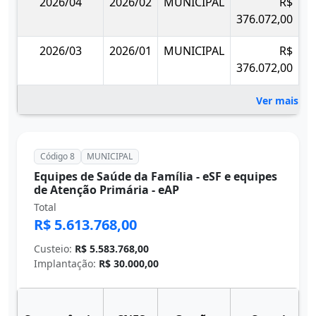
2026/04
2026/02
MUNICIPAL
R$
376.072,00
2026/03
2026/01
MUNICIPAL
R$
376.072,00
Ver mais 14
Código 8
MUNICIPAL
Equipes de Saúde da Família - eSF e equipes
de Atenção Primária - eAP
Total
R$ 5.613.768,00
Custeio:
R$ 5.583.768,00
Implantação:
R$ 30.000,00