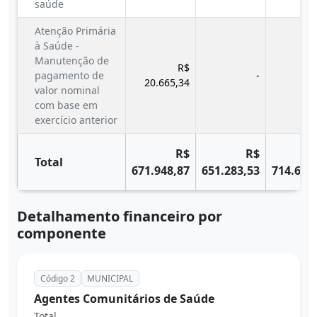
saúde
Atenção Primária
à Saúde -
Manutenção de
R$
pagamento de
-
20.665,34
valor nominal
com base em
exercício anterior
R$
R$
Total
671.948,87
651.283,53
714.679
Detalhamento financeiro por
componente
Código 2
MUNICIPAL
Agentes Comunitários de Saúde
Total