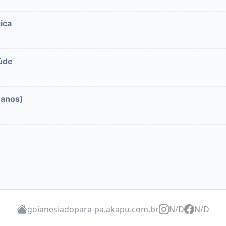
ica
aúde
 anos)
goianesiadopara-pa.akapu.com.br
N/D
N/D