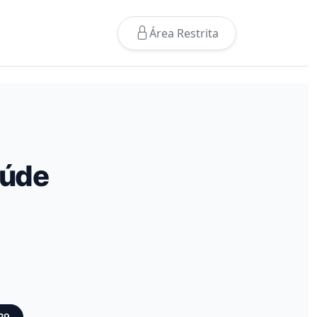
Área Restrita
aúde