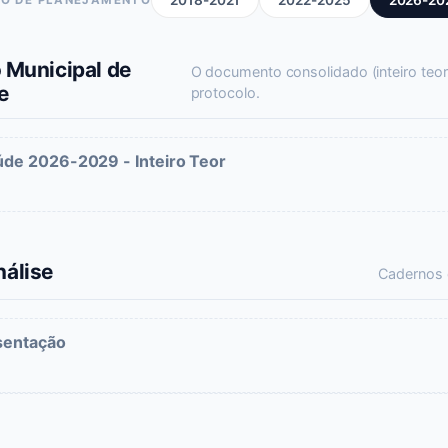
2018-2021
2022-2025
2026-20
 Municipal de
O documento consolidado (inteiro teor
e
protocolo.
úde 2026-2029 - Inteiro Teor
álise
Cadernos 
sentação