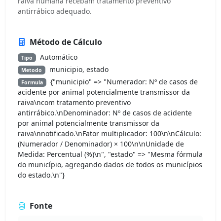
raiva humana recebam tratamento preventivo
antirrábico adequado.
Método de Cálculo
Automático
Tipo
municipio, estado
Metodo
{"municipio" => "Numerador: Nº de casos de
Formula
acidente por animal potencialmente transmissor da
raiva\ncom tratamento preventivo
antirrábico.\nDenominador: Nº de casos de acidente
por animal potencialmente transmissor da
raiva\nnotificado.\nFator multiplicador: 100\n\nCálculo:
(Numerador / Denominador) × 100\n\nUnidade de
Medida: Percentual (%)\n", "estado" => "Mesma fórmula
do município, agregando dados de todos os municípios
do estado.\n"}
Fonte