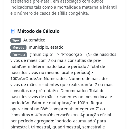
assistência pré-natal, em associação com outros
indicadores tais como a mortalidade materna e infantil
e o número de casos de sífilis congênita.
Método de Cálculo
Automático
Tipo
municipio, estado
Metodo
{"municipio" => "Proporção = (Nº de nascidos
Formula
vivos de mães com 7 ou mais consultas de pré-
natal\nem determinado local e período / Total de
nascidos vivos no mesmo local e período) ×
100\n\nOnde:\n- Numerador: Número de nascidos
vivos de mães residentes que realizaram\n 7 ou mais
consultas de pré-natal\n- Denominador: Total de
nascidos vivos de mães residentes no mesmo local e
período\n- Fator de multiplicação: 100\n- Regra
operacional no DW: `consprenat::integer >= 7` ou
`consultas = '4'`\n\nObservações:\n- Apuração oficial
por período agregado: `periodo_acumulado` para
bimestral, trimestral, quadrimestral, semestral e