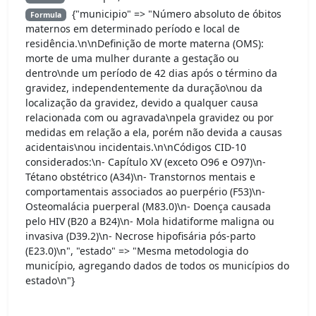
{"municipio" => "Número absoluto de óbitos
Formula
maternos em determinado período e local de
residência.\n\nDefinição de morte materna (OMS):
morte de uma mulher durante a gestação ou
dentro\nde um período de 42 dias após o término da
gravidez, independentemente da duração\nou da
localização da gravidez, devido a qualquer causa
relacionada com ou agravada\npela gravidez ou por
medidas em relação a ela, porém não devida a causas
acidentais\nou incidentais.\n\nCódigos CID-10
considerados:\n- Capítulo XV (exceto O96 e O97)\n-
Tétano obstétrico (A34)\n- Transtornos mentais e
comportamentais associados ao puerpério (F53)\n-
Osteomalácia puerperal (M83.0)\n- Doença causada
pelo HIV (B20 a B24)\n- Mola hidatiforme maligna ou
invasiva (D39.2)\n- Necrose hipofisária pós-parto
(E23.0)\n", "estado" => "Mesma metodologia do
município, agregando dados de todos os municípios do
estado\n"}