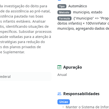
da investigação do óbito para
Automático
Tipo
de da assistência ao pré-natal,
municipio, estado
Metodo
istência pautada nas boas
{"municipio" => "Prop
Formula
infantis evitáveis. Analisar
óbitos infantis) × 100\n\nFator
is, identificando situações de
município, agregando dados de 
pecíficos. Subsidiar processos
saúde voltadas para a atenção à
estratégias para redução do
es dos planos privados de
de Suplementar.
Apuração
Anual
Federal
Responsabilidades
Uniao
Manter o Sistema de Info