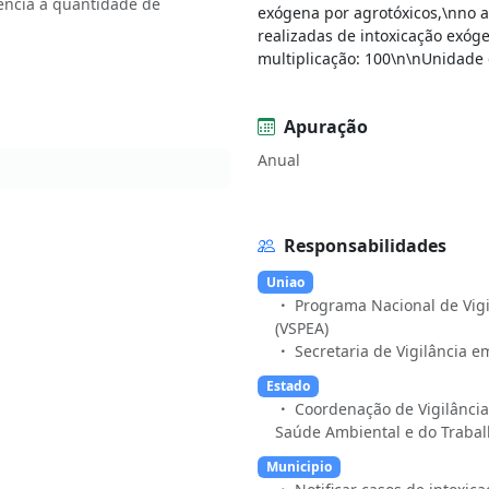
ncia a quantidade de
exógena por agrotóxicos,\nno 
realizadas de intoxicação exóg
multiplicação: 100\n\nUnidade 
Apuração
Anual
Responsabilidades
Uniao
Programa Nacional de Vigi
(VSPEA)
Secretaria de Vigilância 
Estado
Coordenação de Vigilânci
Saúde Ambiental e do Trabalh
Municipio