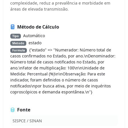
complexidade, reduz a prevalência e morbidade em
áreas de elevada transmissão.
Método de Cálculo
Automático
Tipo
estado
Metodo
{"estado" => "Numerador: Número total de
Formula
casos confirmados no Estado, por ano.\nDenominador:
Número total de casos notificados no Estado, por
ano.\nFator de multiplicação: 100\n\nUnidade de
Medida: Percentual (%)\n\nObservação: Para este
indicador, foram definidos o número de casos
notificados\npor busca ativa, por meio de inquéritos
coproscópicos e demanda espontânea.\n"}
Fonte
SISPCE / SINAN