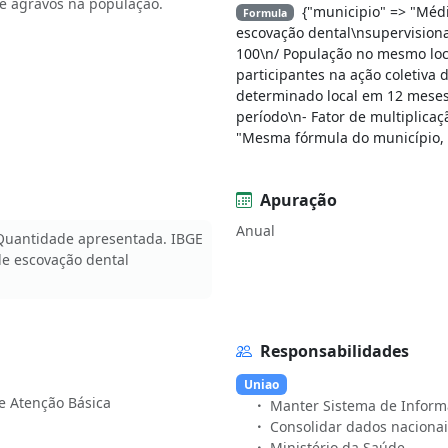
e agravos na população.
{"municipio" => "Médi
Formula
escovação dental\nsupervisiona
100\n/ População no mesmo lo
participantes na ação coletiva
determinado local em 12 meses
período\n- Fator de multiplicaç
"Mesma fórmula do município, 
Apuração
Anual
 Quantidade apresentada. IBGE
de escovação dental
Responsabilidades
Uniao
Manter Sistema de Inform
Consolidar dados nacionai
Ministério da Saúde