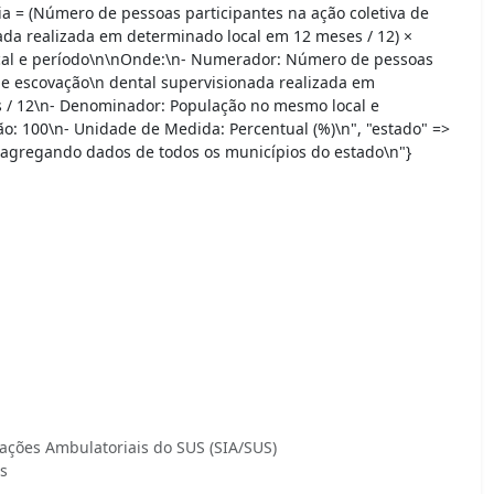
a = (Número de pessoas participantes na ação coletiva de
da realizada em determinado local em 12 meses / 12) ×
cal e período\n\nOnde:\n- Numerador: Número de pessoas
 de escovação\n dental supervisionada realizada em
 / 12\n- Denominador: População no mesmo local e
ão: 100\n- Unidade de Medida: Percentual (%)\n", "estado" =>
agregando dados de todos os municípios do estado\n"}
ações Ambulatoriais do SUS (SIA/SUS)
s