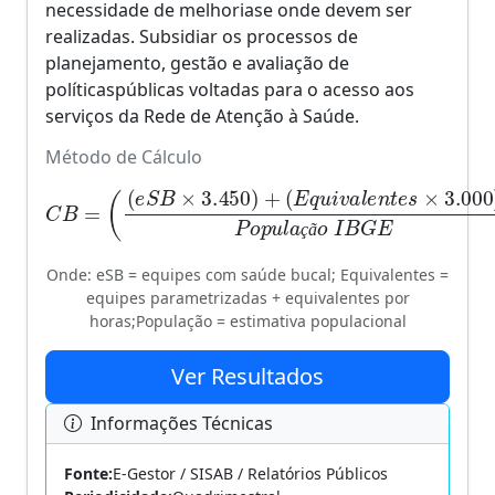
necessidade de melhoriase onde devem ser
realizadas. Subsidiar os processos de
planejamento, gestão e avaliação de
políticaspúblicas voltadas para o acesso aos
serviços da Rede de Atenção à Saúde.
Método de Cálculo
(
E
q
u
i
v
a
l
e
n
t
C
e
B
s
×
=
3.000
(
(
e
S
100
B
)
×
P
3.450
o
p
u
l
a
)
+
ç
ã
o
I
B
G
E
)
×
ç
ã
Onde: eSB = equipes com saúde bucal; Equivalentes =
equipes parametrizadas + equivalentes por
horas;População = estimativa populacional
Ver Resultados
Informações Técnicas
Fonte:
E-Gestor / SISAB / Relatórios Públicos