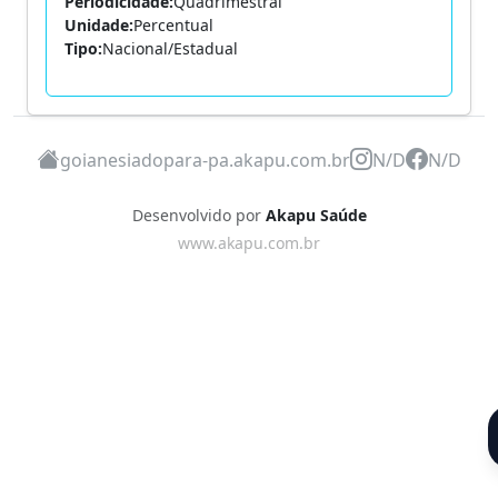
Periodicidade:
Quadrimestral
Unidade:
Percentual
Tipo:
Nacional/Estadual
goianesiadopara-pa.akapu.com.br
N/D
N/D
Desenvolvido por
Akapu Saúde
www.akapu.com.br