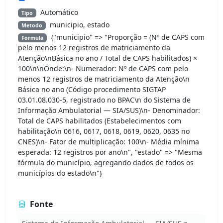
Automático
Tipo
municipio, estado
Metodo
{"municipio" => "Proporção = (Nº de CAPS com
Formula
pelo menos 12 registros de matriciamento da
Atenção\nBásica no ano / Total de CAPS habilitados) ×
100\n\nOnde:\n- Numerador: Nº de CAPS com pelo
menos 12 registros de matriciamento da Atenção\n
Básica no ano (Código procedimento SIGTAP
03.01.08.030-5, registrado no BPAC\n do Sistema de
Informação Ambulatorial — SIA/SUS)\n- Denominador:
Total de CAPS habilitados (Estabelecimentos com
habilitação\n 0616, 0617, 0618, 0619, 0620, 0635 no
CNES)\n- Fator de multiplicação: 100\n- Média mínima
esperada: 12 registros por ano\n", "estado" => "Mesma
fórmula do município, agregando dados de todos os
municípios do estado\n"}
Fonte