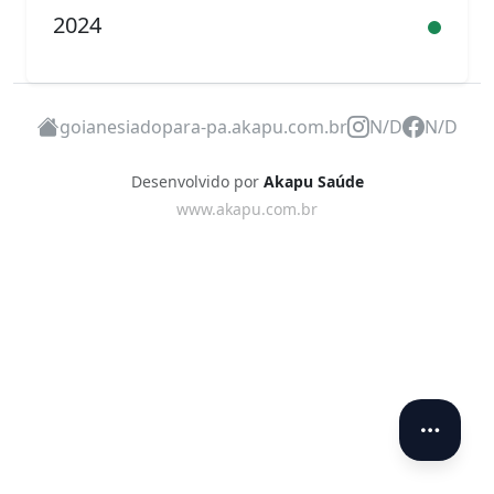
2024
goianesiadopara-pa.akapu.com.br
N/D
N/D
Desenvolvido por
Akapu Saúde
www.akapu.com.br