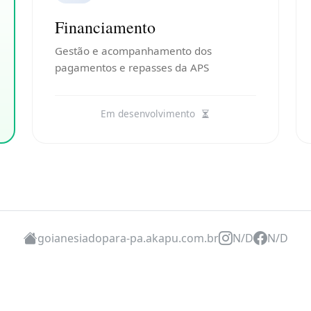
Financiamento
Gestão e acompanhamento dos
pagamentos e repasses da APS
Em desenvolvimento
goianesiadopara-pa.akapu.com.br
N/D
N/D
Desenvolvido por
Akapu Saúde
www.akapu.com.br