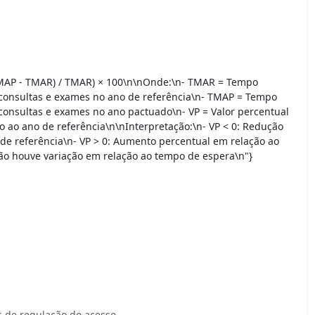
(TMAP - TMAR) / TMAR) × 100\n\nOnde:\n- TMAR = Tempo
consultas e exames no ano de referência\n- TMAP = Tempo
consultas e exames no ano pactuado\n- VP = Valor percentual
 ao ano de referência\n\nInterpretação:\n- VP < 0: Redução
 de referência\n- VP > 0: Aumento percentual em relação ao
 Não houve variação em relação ao tempo de espera\n"}
is de regulação do acesso