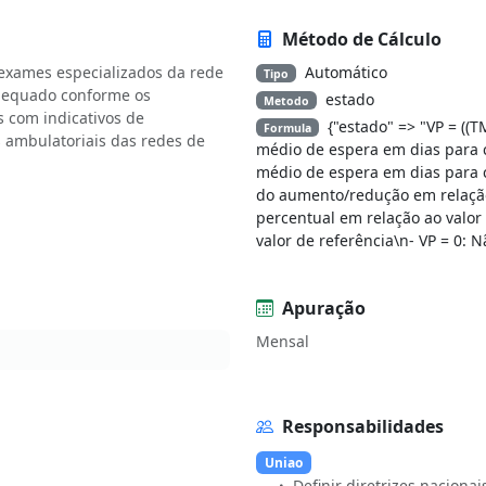
Método de Cálculo
 exames especializados da rede
Automático
Tipo
adequado conforme os
estado
Metodo
s com indicativos de
{"estado" => "VP = (
Formula
 ambulatoriais das redes de
médio de espera em dias para 
médio de espera em dias para 
do aumento/redução em relação
percentual em relação ao valor
valor de referência\n- VP = 0:
Apuração
Mensal
Responsabilidades
Uniao
Definir diretrizes naciona