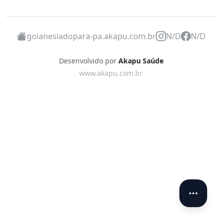
goianesiadopara-pa.akapu.com.br
N/D
N/D
Desenvolvido por
Akapu Saúde
www.akapu.com.br