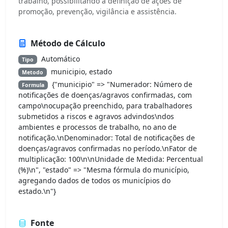
trabalho, possibilitando a definição de ações de
promoção, prevenção, vigilância e assistência.
Método de Cálculo
Automático
Tipo
municipio, estado
Metodo
{"municipio" => "Numerador: Número de
Formula
notificações de doenças/agravos confirmadas, com
campo\nocupação preenchido, para trabalhadores
submetidos a riscos e agravos advindos\ndos
ambientes e processos de trabalho, no ano de
notificação.\nDenominador: Total de notificações de
doenças/agravos confirmadas no período.\nFator de
multiplicação: 100\n\nUnidade de Medida: Percentual
(%)\n", "estado" => "Mesma fórmula do município,
agregando dados de todos os municípios do
estado.\n"}
Fonte