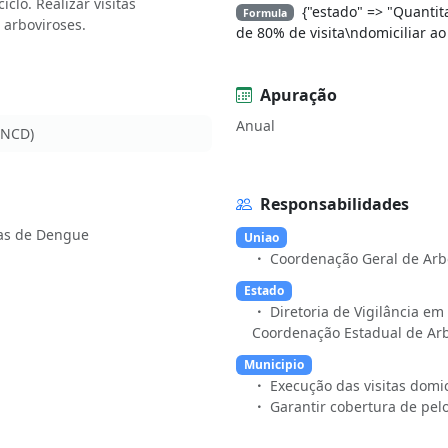
clo. Realizar visitas
{"estado" => "Quantit
Formula
 arboviroses.
de 80% de visita\ndomiciliar 
Apuração
Anual
PNCD)
Responsabilidades
ias de Dengue
Uniao
Coordenação Geral de Arb
Estado
Diretoria de Vigilância e
Coordenação Estadual de Arb
Municipio
Execução das visitas domic
Garantir cobertura de pel