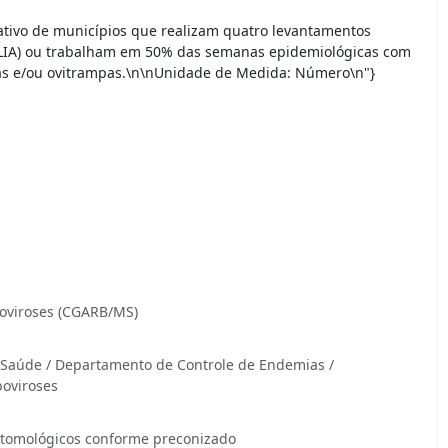
tativo de municípios que realizam quatro levantamentos
/LIA) ou trabalham em 50% das semanas epidemiológicas com
s e/ou ovitrampas.\n\nUnidade de Medida: Número\n"}
oviroses (CGARB/MS)
m Saúde / Departamento de Controle de Endemias /
oviroses
ntomológicos conforme preconizado