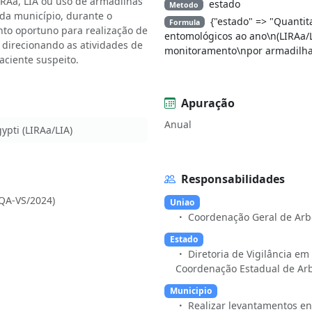
RAa, LIA ou uso de armadilhas
estado
Metodo
ada município, durante o
{"estado" => "Quanti
Formula
to oportuno para realização de
entomológicos ao ano\n(LIRAa
e direcionando as atividades de
monitoramento\npor armadilha
paciente suspeito.
Apuração
Anual
pti (LIRAa/LIA)
Responsabilidades
QA-VS/2024)
Uniao
Coordenação Geral de Arb
Estado
Diretoria de Vigilância e
Coordenação Estadual de Arb
Municipio
Realizar levantamentos e