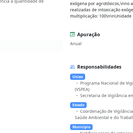
ncia a quantidade de
exógena por agrotóxicos,\nno 
realizadas de intoxicação exóg
multiplicação: 100\n\nUnidade 
Apuração
Anual
Responsabilidades
Uniao
Programa Nacional de Vigi
(VSPEA)
Secretaria de Vigilância 
Estado
Coordenação de Vigilânci
Saúde Ambiental e do Trabalh
Municipio