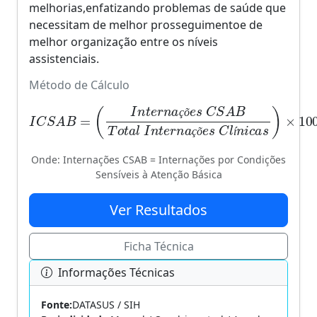
melhorias,enfatizando problemas de saúde que
necessitam de melhor prosseguimentoe de
melhor organização entre os níveis
assistenciais.
Método de Cálculo
(
I
n
t
e
r
n
a
ç
õ
e
s
C
S
i
A
c
I
B
a
C
s
T
S
)
o
A
×
t
B
100
a
=
l
I
n
t
e
r
n
a
ç
õ
e
s
C
l
í
n
ç
õ
ç
õ
í
Onde: Internações CSAB = Internações por Condições
Sensíveis à Atenção Básica
Ver Resultados
Ficha Técnica
Informações Técnicas
Fonte:
DATASUS / SIH