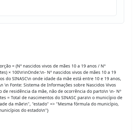
orção = (Nº nascidos vivos de mães 10 a 19 anos / Nº
tes) × 100\n\nOnde:\n- Nº nascidos vivos de mães 10 a 19
s do SINASC\n onde idade da mãe está entre 10 e 19 anos,
\n \n Fonte: Sistema de Informações sobre Nascidos Vivos
o de residência da mãe, não de ocorrência do parto\n \n- Nº
tes = Total de nascimentos do SINASC para\n o município de
dade da mãe\n", "estado" => "Mesma fórmula do município,
unicípios do estado\n"}