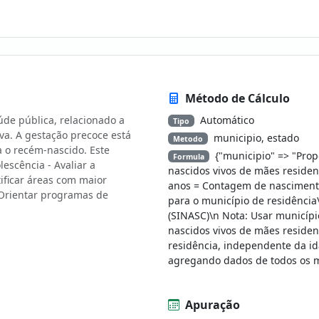
Método de Cálculo
úde pública, relacionado a
Automático
Tipo
va. A gestação precoce está
municipio, estado
Metodo
 o recém-nascido. Este
{"municipio" => "Prop
Formula
escência - Avaliar a
nascidos vivos de mães residen
tificar áreas com maior
anos = Contagem de nascimento
- Orientar programas de
para o município de residência
(SINASC)\n Nota: Usar municípi
nascidos vivos de mães residen
residência, independente da i
agregando dados de todos os m
Apuração