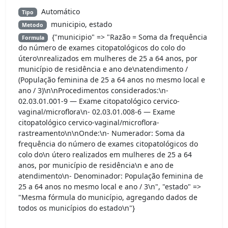
Automático
Tipo
municipio, estado
Metodo
{"municipio" => "Razão = Soma da frequência
Formula
do número de exames citopatológicos do colo do
útero\nrealizados em mulheres de 25 a 64 anos, por
município de residência e ano de\natendimento /
(População feminina de 25 a 64 anos no mesmo local e
ano / 3)\n\nProcedimentos considerados:\n-
02.03.01.001-9 — Exame citopatológico cervico-
vaginal/microflora\n- 02.03.01.008-6 — Exame
citopatológico cervico-vaginal/microflora-
rastreamento\n\nOnde:\n- Numerador: Soma da
frequência do número de exames citopatológicos do
colo do\n útero realizados em mulheres de 25 a 64
anos, por município de residência\n e ano de
atendimento\n- Denominador: População feminina de
25 a 64 anos no mesmo local e ano / 3\n", "estado" =>
"Mesma fórmula do município, agregando dados de
todos os municípios do estado\n"}