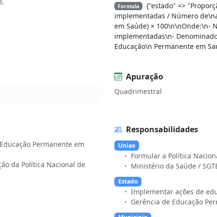
s.
{"estado" => "Proporç
Formula
implementadas / Número de\na
em Saúde) × 100\n\nOnde:\n- 
implementadas\n- Denominador
Educação\n Permanente em Saúd
Apuração
Quadrimestral
Responsabilidades
de Educação Permanente em
Uniao
Formular a Política Naci
ão da Política Nacional de
Ministério da Saúde / SGT
Estado
Implementar ações de edu
Gerência de Educação Per