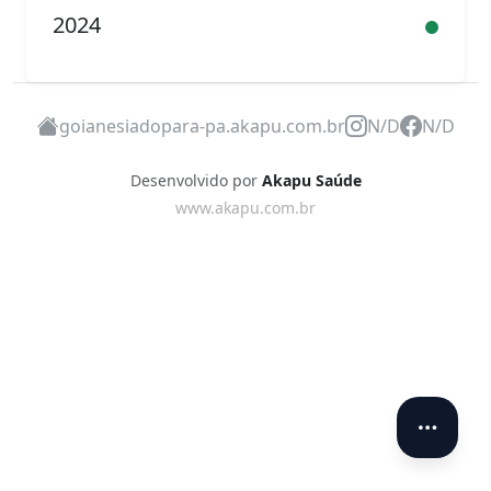
2024
goianesiadopara-pa.akapu.com.br
N/D
N/D
Desenvolvido por
Akapu Saúde
www.akapu.com.br