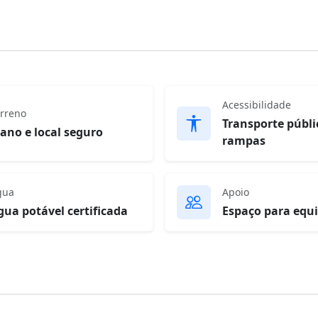
Acessibilidade
rreno
Transporte públi
lano e local seguro
rampas
gua
Apoio
gua potável certificada
Espaço para equ