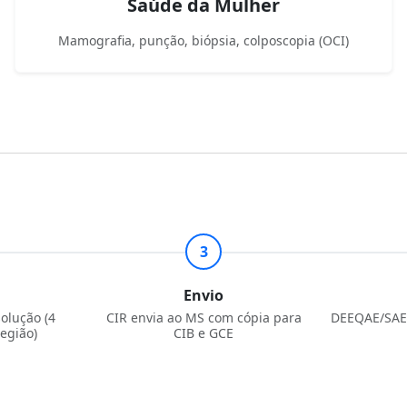
Saúde da Mulher
Mamografia, punção, biópsia, colposcopia (OCI)
3
Envio
olução (4
CIR envia ao MS com cópia para
DEEQAE/SAES
egião)
CIB e GCE