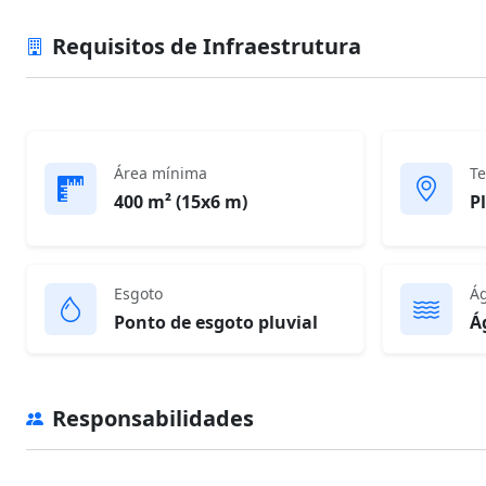
Requisitos de Infraestrutura
Área mínima
Te
400 m² (15x6 m)
P
Esgoto
Á
Ponto de esgoto pluvial
Á
Responsabilidades