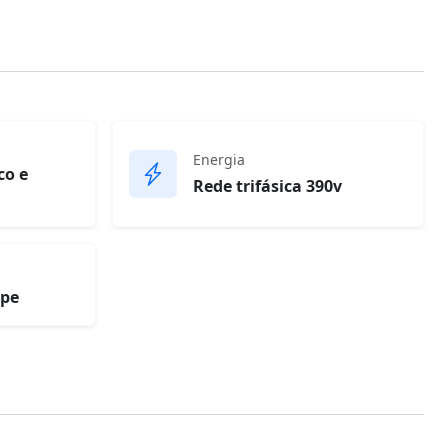
Energia
co e
Rede trifásica 390v
ipe